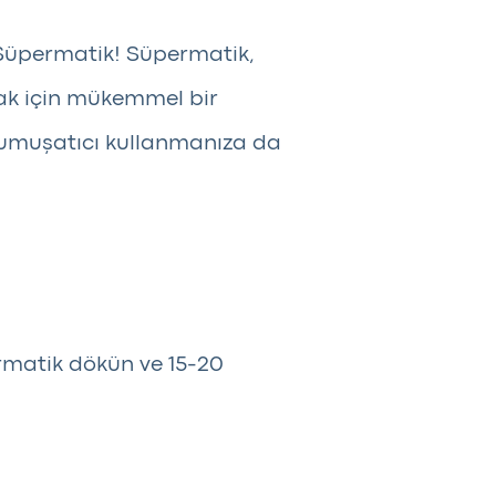
m: Süpermatik! Süpermatik,
mak için mükemmel bir
r yumuşatıcı kullanmanıza da
rmatik dökün ve 15-20