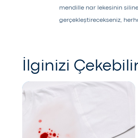
mendille nar lekesinin sili
gerçekleştirecekseniz, her
İlginizi Çekebili