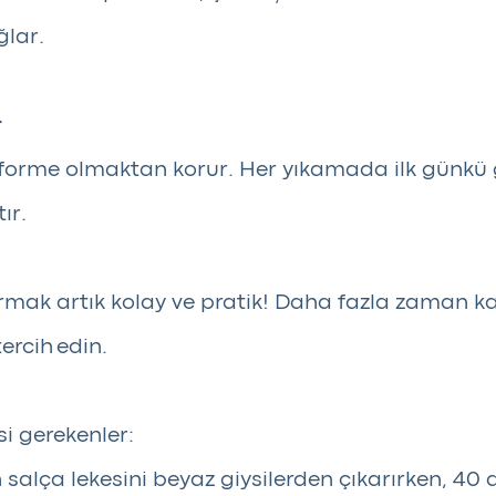
ğlar.
r
deforme olmaktan korur. Her yıkamada ilk günkü
ır.
armak artık kolay ve pratik! Daha fazla zaman ka
ercih edin.
si gerekenler:
n salça lekesini beyaz giysilerden çıkarırken, 40