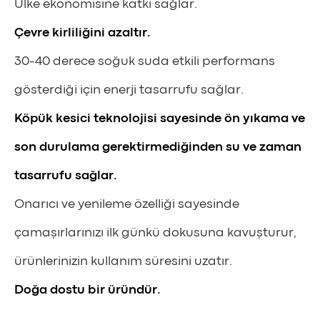
Ülke ekonomisine katkı sağlar.
Çevre
kirliliğini
azaltır
.
30-40 derece soğuk suda etkili performans
gösterdiği için enerji tasarrufu sağlar.
Köpük
kesici
teknolojisi
sayesinde
ön
yıkama
ve
son
durulama
gerektirmediğinden
su
ve
zaman
tasarrufu
sağlar
.
Onarıcı ve yenileme özelliği sayesinde
çamaşırlarınızı ilk günkü dokusuna kavuşturur,
ürünlerinizin kullanım süresini uzatır.
Doğa
dostu
bir
üründür
.