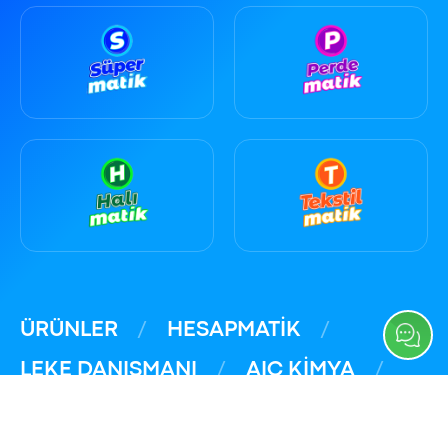
ÜRÜNLER
HESAPMATİK
LEKE DANIŞMANI
AIC KİMYA
KURAKLIKLA MÜCADELE
İLETİŞİM